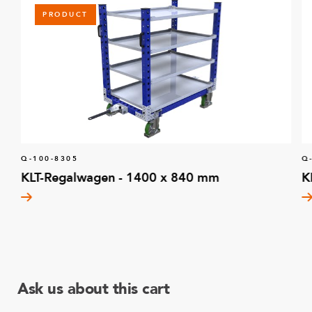
PRODUCT
Q-100-8305
Q
KLT-Regalwagen - 1400 x 840 mm
K
Ask us about this cart