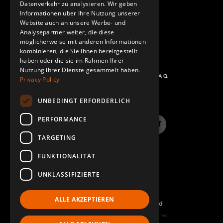
Datenverkehr zu analysieren. Wir geben
Informationen über Ihre Nutzung unserer
Website auch an unsere Werbe- und
Analysepartner weiter, die diese
möglicherweise mit anderen Informationen
kombinieren, die Sie ihnen bereitgestellt
haben oder die sie im Rahmen Ihrer
Nutzung ihrer Dienste gesammelt haben.
FRAGEN UND ANTWORTEN - FAQ
Privacy Policy
UNBEDINGT ERFORDERLICH
PERFORMANCE
LinkedIn
YouTube
Instagram
Twitter
TARGETING
FUNKTIONALITÄT
UNKLASSIFIZIERTE
ALLE AKZEPTIEREN
©2022 FlexQube – All rights reserved
Page generated: Sun Aug 09 2026 04:31:07 GMT+0000 (Coordinated Universal Time)