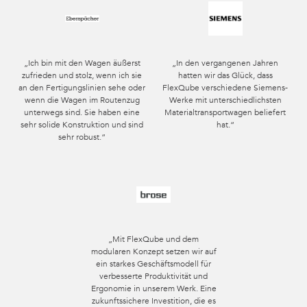
„Ich bin mit den Wagen äußerst
„In den vergangenen Jahren
zufrieden und stolz, wenn ich sie
hatten wir das Glück, dass
an den Fertigungslinien sehe oder
FlexQube verschiedene Siemens-
wenn die Wagen im Routenzug
Werke mit unterschiedlichsten
unterwegs sind. Sie haben eine
Materialtransportwagen beliefert
sehr solide Konstruktion und sind
hat.“
sehr robust.“
„Mit FlexQube und dem
modularen Konzept setzen wir auf
ein starkes Geschäftsmodell für
verbesserte Produktivität und
Ergonomie in unserem Werk. Eine
zukunftssichere Investition, die es