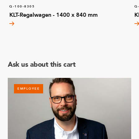
Q-100-8305
Q
KLT-Regalwagen - 1400 x 840 mm
K
Ask us about this cart
EMPLOYEE