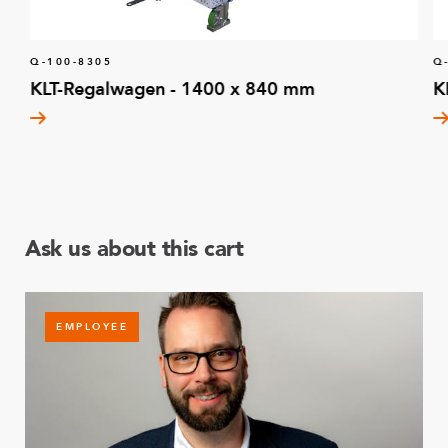
Q-100-8305
Q
KLT-Regalwagen - 1400 x 840 mm
K
Ask us about this cart
EMPLOYEE