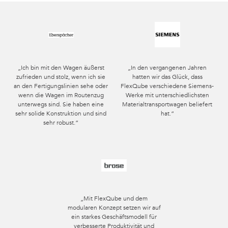
„Ich bin mit den Wagen äußerst
„In den vergangenen Jahren
zufrieden und stolz, wenn ich sie
hatten wir das Glück, dass
an den Fertigungslinien sehe oder
FlexQube verschiedene Siemens-
wenn die Wagen im Routenzug
Werke mit unterschiedlichsten
unterwegs sind. Sie haben eine
Materialtransportwagen beliefert
sehr solide Konstruktion und sind
hat.“
sehr robust.“
„Mit FlexQube und dem
modularen Konzept setzen wir auf
ein starkes Geschäftsmodell für
verbesserte Produktivität und