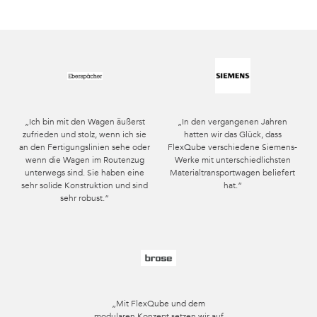
„Ich bin mit den Wagen äußerst
„In den vergangenen Jahren
zufrieden und stolz, wenn ich sie
hatten wir das Glück, dass
an den Fertigungslinien sehe oder
FlexQube verschiedene Siemens-
wenn die Wagen im Routenzug
Werke mit unterschiedlichsten
unterwegs sind. Sie haben eine
Materialtransportwagen beliefert
sehr solide Konstruktion und sind
hat.“
sehr robust.“
„Mit FlexQube und dem
modularen Konzept setzen wir auf