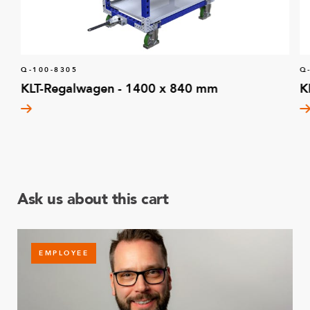
Q-100-8305
Q
KLT-Regalwagen - 1400 x 840 mm
K
Ask us about this cart
EMPLOYEE