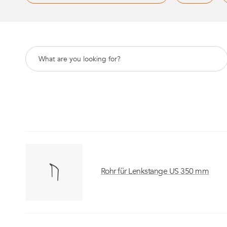
Regalwagen
Bauteile
Mutter-Tochter-Lösungen
Montagewagen und
Speziallösungen
Rohr für Lenkstange US 350 mm