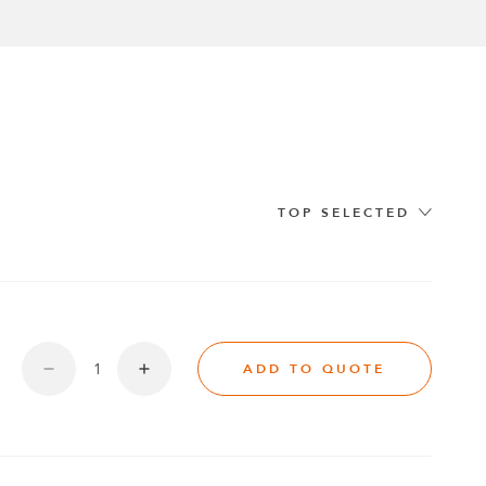
rg
e
Fallstudien
TOP SELECTED
ADD TO QUOTE