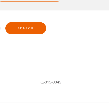
Anders
Fogelbe
zum CEO
SEARCH
von
FlexQub
ernannt
Q-015-0045