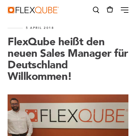
FlexQube
ME
5 APRIL 2018
FlexQube heißt den
neuen Sales Manager für
Deutschland
SUGGESTIONS
Tugger cart
Willkommen!
eQart
Find a sales person
How do I order?