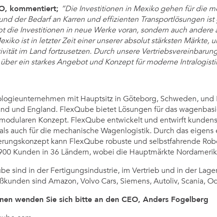
O, kommentiert;
”Die Investitionen in Mexiko gehen für die 
und der Bedarf an Karren und effizienten Transportlösungen ist 
bt die Investitionen in neue Werke voran, sondern auch andere
xiko ist in letzter Zeit einer unserer absolut stärksten Märkte, 
ivität im Land fortzusetzen. Durch unsere Vertriebsvereinbarung 
über ein starkes Angebot und Konzept für moderne Intralogisti
ologieunternehmen mit Hauptsitz in Göteborg, Schweden, und 
nd und England. FlexQube bietet Lösungen für das wagenbasie
 modularen Konzept. FlexQube entwickelt und entwirft kunden
 als auch für die mechanische Wagenlogistik. Durch das eigens
ierungskonzept kann FlexQube robuste und selbstfahrende Rob
900 Kunden in 36 Ländern, wobei die Hauptmärkte Nordamerik
 sind in der Fertigungsindustrie, im Vertrieb und in der Lager
roßkunden sind Amazon, Volvo Cars, Siemens, Autoliv, Scania
onen wenden Sie sich bitte an den CEO, Anders Fogelberg