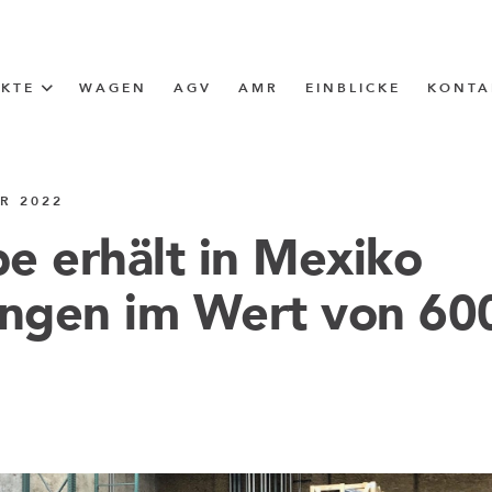
UKTE
WAGEN
AGV
AMR
EINBLICKE
KONTA
LÖSUNG
R 2022
ttle (I-Frame)
e erhält in Mexiko
ungen im Wert von 60
ERUNG
ngen
ngen