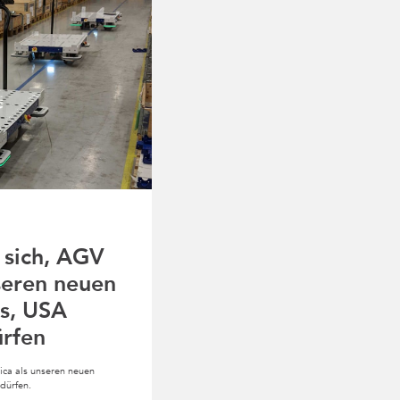
 sich, AGV
seren neuen
as, USA
rfen
ica als unseren neuen
dürfen.