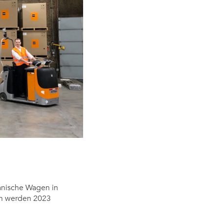
rg
e
Fallstudien
anische Wagen in
en werden 2023