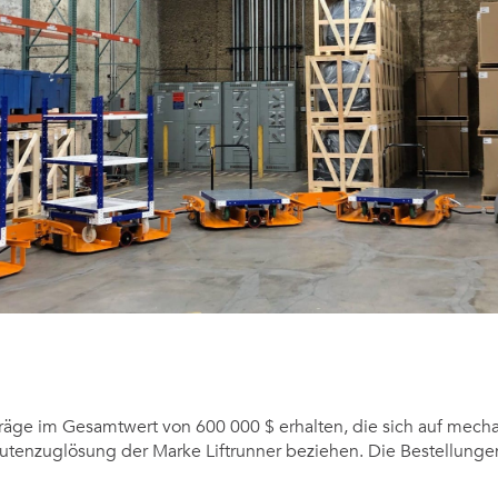
Anders
Fogelbe
zum CEO
von
FlexQub
ernannt
räge im Gesamtwert von 600 000 $ erhalten, die sich auf mech
utenzuglösung der Marke Liftrunner beziehen. Die Bestellung