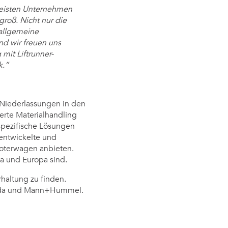
meisten Unternehmen
groß. Nicht nur die
 allgemeine
und wir freuen uns
mit Liftrunner-
k.”
Niederlassungen in den
rte Materialhandling
spezifische Lösungen
 entwickelte und
oterwagen anbieten.
a und Europa sind.
haltung zu finden.
, Oda und Mann+Hummel.