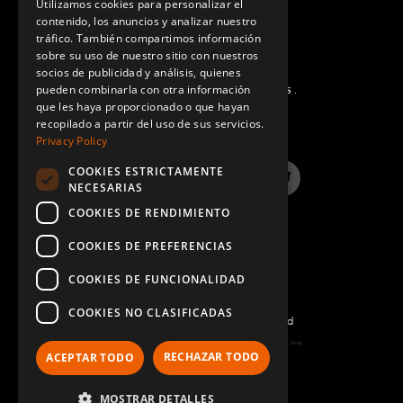
Utilizamos cookies para personalizar el
Q-006-1088
contenido, los anuncios y analizar nuestro
SPANISH
tráfico. También compartimos información
M10 x 90 mm de cabeza hexagonal
sobre su uso de nuestro sitio con nuestros
14
socios de publicidad y análisis, quienes
Q-006-1132
pueden combinarla con otra información
PREGUNTAS MÁS FRECUENTES.
que les haya proporcionado o que hayan
Cabeza hexagonal totalmente roscada M10 x
9
recopilado a partir del uso de sus servicios.
Privacy Policy
16
Q-006-1245
COOKIES ESTRICTAMENTE
LinkedIn
YouTube
Instagram
Twitter
NECESARIAS
Cabezal extra bajo[1.5 mm] M10 x 40 mm
1
COOKIES DE RENDIMIENTO
Q-006-1361
COOKIES DE PREFERENCIAS
M10 x 90 mm de cabeza extra baja
4
COOKIES DE FUNCIONALIDAD
Q-006-1381
COOKIES NO CLASIFICADAS
©2022 FlexQube – All rights reserved
Tornillo autoperforante M6 Torx H60x16
158
Page generated: Sat Aug 08 2026 13:31:52 GMT+0000 (Coordinated Universal Time)
RECHAZAR TODO
ACEPTAR TODO
Q-006-1384
Política y Términos
MOSTRAR DETALLES