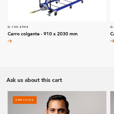
Q-100-2504
Q
Carro colgante - 910 x 2030 mm
C
Ask us about this cart
EMPLOYEE