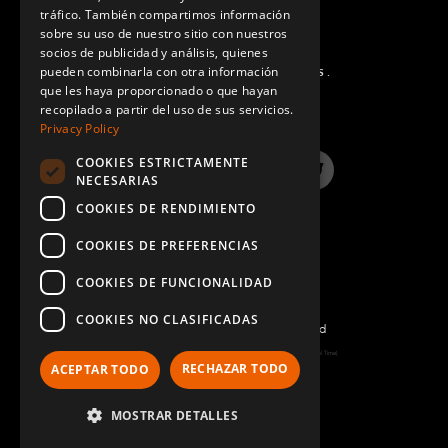
SPANISH
tráfico. También compartimos información
sobre su uso de nuestro sitio con nuestros
socios de publicidad y análisis, quienes
pueden combinarla con otra información
PREGUNTAS MÁS FRECUENTES.
que les haya proporcionado o que hayan
recopilado a partir del uso de sus servicios.
Privacy Policy
COOKIES ESTRICTAMENTE
LinkedIn
YouTube
Instagram
Twitter
NECESARIAS
COOKIES DE RENDIMIENTO
COOKIES DE PREFERENCIAS
COOKIES DE FUNCIONALIDAD
COOKIES NO CLASIFICADAS
©2022 FlexQube – All rights reserved
Page generated: Wed Aug 05 2026 21:51:06 GMT+0000 (Coordinated Universal Time)
RECHAZAR TODO
ACEPTAR TODO
Política y Términos
MOSTRAR DETALLES