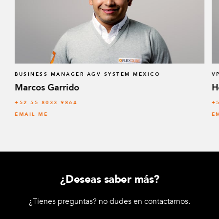
BUSINESS MANAGER AGV SYSTEM MEXICO
V
Marcos Garrido
H
+52 55 8033 9864
+
EMAIL ME
E
¿Deseas saber más?
¿Tienes preguntas? no dudes en contactarnos.