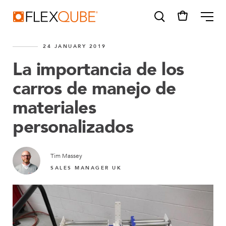
FlexQube
ME
24 JANUARY 2019
La importancia de los
carros de manejo de
materiales
SUGGESTIONS
Tugger cart
personalizados
Find a sales person
How do I order?
Tim Massey
SALES MANAGER UK