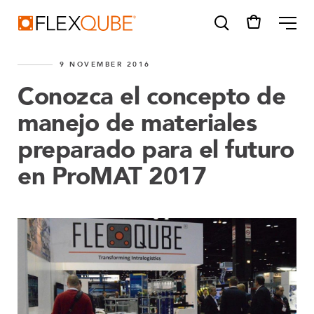
FlexQube
ME
9 NOVEMBER 2016
Conozca el concepto de
manejo de materiales
preparado para el futuro
SUGGESTIONS
Tugger cart
en ProMAT 2017
Find a sales person
How do I order?