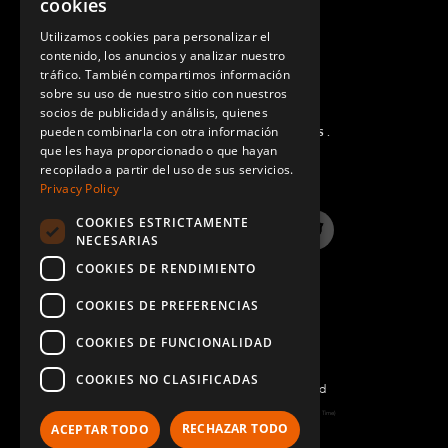
cookies
GERMAN
Utilizamos cookies para personalizar el
contenido, los anuncios y analizar nuestro
SPANISH
tráfico. También compartimos información
sobre su uso de nuestro sitio con nuestros
socios de publicidad y análisis, quienes
pueden combinarla con otra información
PREGUNTAS MÁS FRECUENTES.
que les haya proporcionado o que hayan
recopilado a partir del uso de sus servicios.
Privacy Policy
COOKIES ESTRICTAMENTE
LinkedIn
YouTube
Instagram
Twitter
NECESARIAS
COOKIES DE RENDIMIENTO
COOKIES DE PREFERENCIAS
COOKIES DE FUNCIONALIDAD
COOKIES NO CLASIFICADAS
©2022 FlexQube – All rights reserved
Page generated: Sun Aug 09 2026 12:23:17 GMT+0000 (Coordinated Universal Time)
RECHAZAR TODO
ACEPTAR TODO