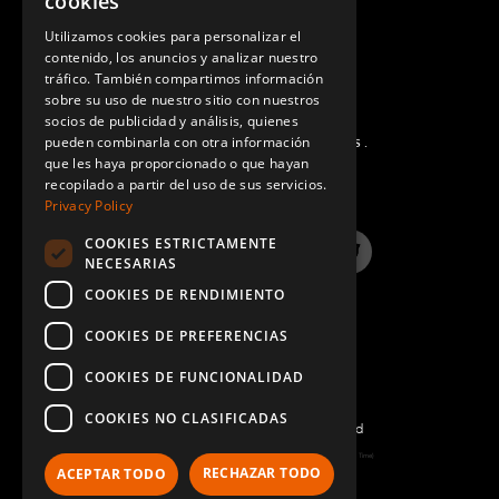
cookies
GERMAN
Utilizamos cookies para personalizar el
contenido, los anuncios y analizar nuestro
SPANISH
tráfico. También compartimos información
sobre su uso de nuestro sitio con nuestros
socios de publicidad y análisis, quienes
pueden combinarla con otra información
PREGUNTAS MÁS FRECUENTES.
que les haya proporcionado o que hayan
recopilado a partir del uso de sus servicios.
Privacy Policy
COOKIES ESTRICTAMENTE
LinkedIn
YouTube
Instagram
Twitter
NECESARIAS
COOKIES DE RENDIMIENTO
COOKIES DE PREFERENCIAS
COOKIES DE FUNCIONALIDAD
COOKIES NO CLASIFICADAS
©2022 FlexQube – All rights reserved
Page generated: Sat Aug 08 2026 09:52:56 GMT+0000 (Coordinated Universal Time)
RECHAZAR TODO
ACEPTAR TODO
Política y Términos