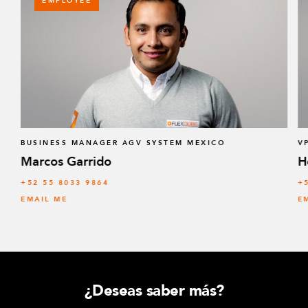
EMPLOYEE
BUSINESS MANAGER AGV SYSTEM MEXICO
V
Marcos Garrido
H
+52 55 8033 9864
+
EMAIL ME
E
¿Deseas saber más?