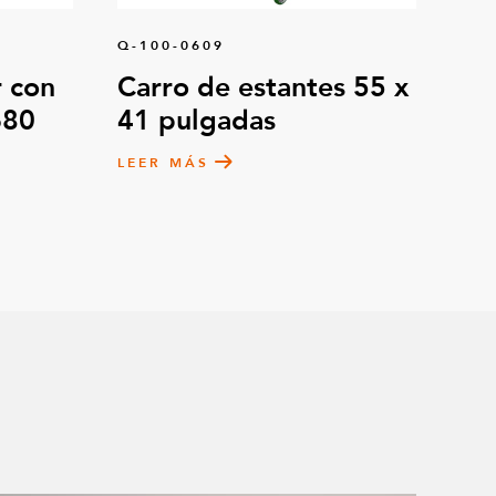
o de 5 mm
4
Q-100-0609
 con
Carro de estantes 55 x
ra rueda
4
680
41 pulgadas
LEER MÁS
m FlexBeam™
8
beza hexagonal
28
 M10
48
beza extra baja
8