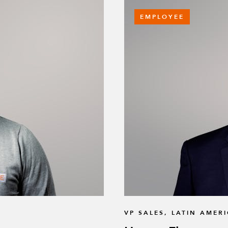
Tornillo autoperfo
EMPLOYEE
Q-006-1384
Cabeza Allen extra
Q-006-1410
Accesorio del manil
Q-015-0031
Tubo para manillar
Q-015-0032
VP SALES, LATIN AMER