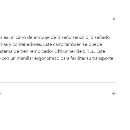
as es un carro de empuje de diseño sencillo, diseñado
rimas y contenedores. Este carro también se puede
 sistema de tren remolcador LiftRunner de STILL. Este
 con un manillar ergonómico para facilitar su transporte
D
90 mm
6