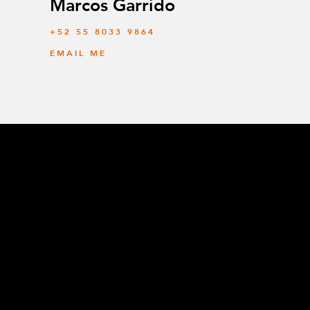
Marcos Garrido
+52 55 8033 9864
EMAIL ME