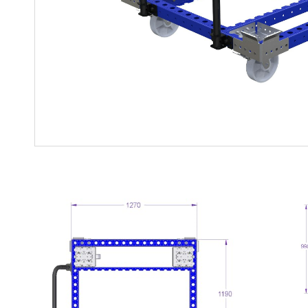
Soluciones para colgar
Parts
Soluciones Madre-Hija
Carros de kit y soluciones
especializadas