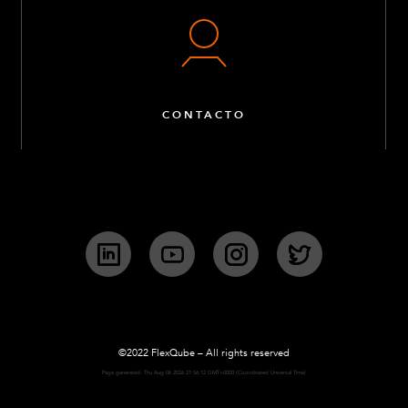
CONTACTO
LinkedIn
YouTube
Instagram
Twitter
©2022 FlexQube – All rights reserved
Page generated: Thu Aug 06 2026 21:56:12 GMT+0000 (Coordinated Universal Time)