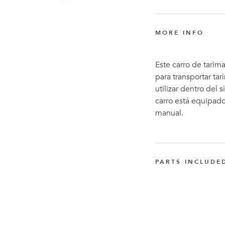
MORE INFO
Este carro de tarim
para transportar ta
utilizar dentro del
carro está equipado
manual.
PARTS INCLUDE
FlexBeam™ de 11
Q-001-1300