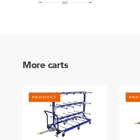
More carts
PRODUCT
PRO