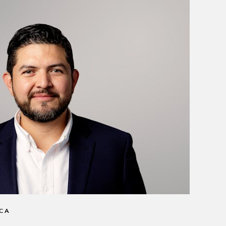
rante M6 Torx H60x16
32
 baja M10 x 25 mm
12
lar US
2
 US
1
ICA