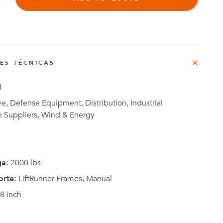
rg
do
NES TÉCNICAS
o
Casos de
d
e
Estudio
, Defense Equipment, Distribution, Industrial
e Suppliers, Wind & Energy
ga:
2000 lbs
orte:
LiftRunner Frames, Manual
8 inch