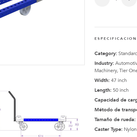
Anders
Fogelbe
Nombra
Director
ESPECIFICACIO
Ejecutiv
de
Category:
Standar
FlexQub
Industry:
Automotive
Machinery, Tier On
Width:
47 inch
Length:
50 inch
Capacidad de car
Método de transp
Tamaño de rueda:
Caster Type:
Nylon