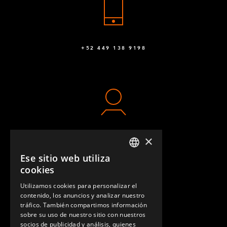
Q-005-2006
Arandela 10.5 x 30 x 2.5
10
Q-006-1030
+52 449 138 9198
Tuerca de bloqueo M10
48
Q-006-1042
Arandela M10
4
Q-006-1043
×
M10 x 30 mm de cabeza hexagonal
6
CONTACTO
Q-006-1161
Ese sitio web utiliza
ENGLISH
cookies
Cabezal extra bajo[1.5 mm] M10 x 40 mm
6
GERMAN
Utilizamos cookies para personalizar el
Q-006-1361
contenido, los anuncios y analizar nuestro
SPANISH
tráfico. También compartimos información
M10 x 90 mm de cabeza extra baja
sobre su uso de nuestro sitio con nuestros
8
socios de publicidad y análisis, quienes