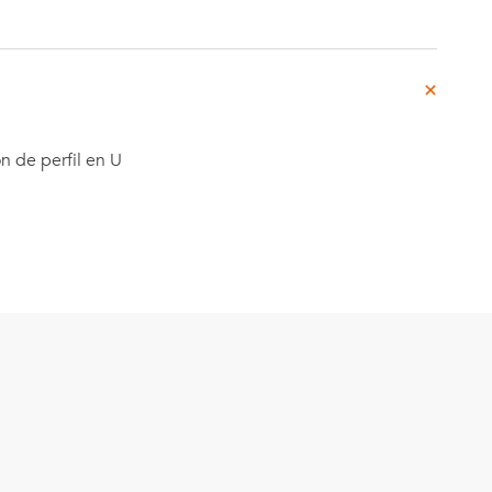
rg
do
o
n de perfil en U
Casos de
e
Estudio