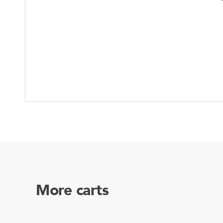
Soluciones para colgar
Parts
Soluciones Madre-Hija
Carros de kit y soluciones
especializadas
More carts