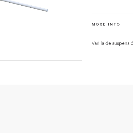
Anders
Fogelbe
Nombra
MORE INFO
Director
Ejecutiv
Varilla de suspensió
de
FlexQub