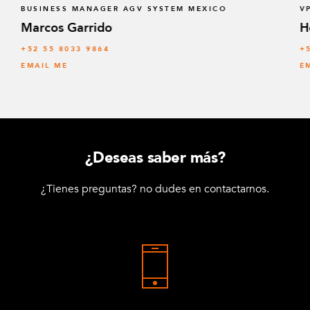
BUSINESS MANAGER AGV SYSTEM MEXICO
V
Marcos Garrido
H
+52 55 8033 9864
+
EMAIL ME
E
¿Deseas saber más?
¿Tienes preguntas? no dudes en contactarnos.