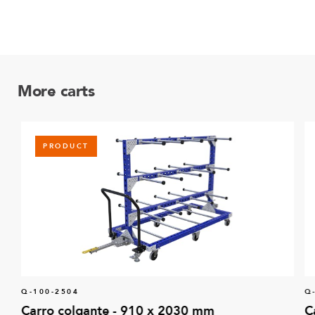
More carts
PRODUCT
Q-100-2504
Q
Carro colgante - 910 x 2030 mm
C