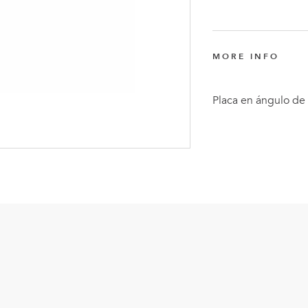
Anders
Fogelbe
Nombra
MORE INFO
Director
Ejecutiv
Placa en ángulo d
de
FlexQub