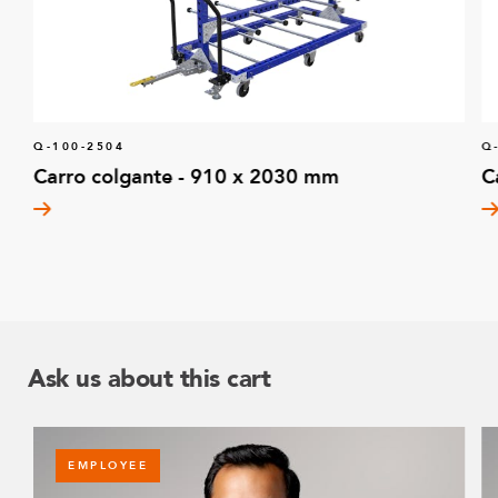
Q-100-2504
Q
Carro colgante - 910 x 2030 mm
C
Ask us about this cart
EMPLOYEE