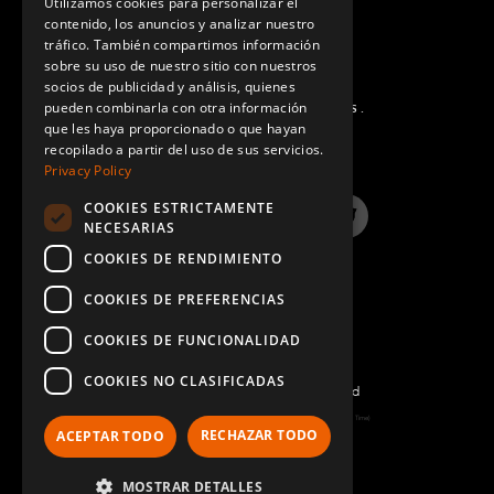
Utilizamos cookies para personalizar el
contenido, los anuncios y analizar nuestro
SPANISH
tráfico. También compartimos información
sobre su uso de nuestro sitio con nuestros
socios de publicidad y análisis, quienes
pueden combinarla con otra información
PREGUNTAS MÁS FRECUENTES.
que les haya proporcionado o que hayan
recopilado a partir del uso de sus servicios.
Privacy Policy
COOKIES ESTRICTAMENTE
LinkedIn
YouTube
Instagram
Twitter
NECESARIAS
COOKIES DE RENDIMIENTO
COOKIES DE PREFERENCIAS
COOKIES DE FUNCIONALIDAD
COOKIES NO CLASIFICADAS
©2022 FlexQube – All rights reserved
Page generated: Sat Aug 08 2026 04:38:37 GMT+0000 (Coordinated Universal Time)
RECHAZAR TODO
ACEPTAR TODO
Política y Términos
MOSTRAR DETALLES