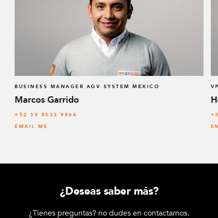
BUSINESS MANAGER AGV SYSTEM MEXICO
V
Marcos Garrido
H
+52 55 8033 9864
+
EMAIL ME
E
¿Deseas saber más?
¿Tienes preguntas? no dudes en contactarnos.