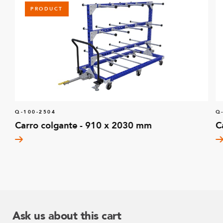
PRODUCT
Q-100-2504
Q
Carro colgante - 910 x 2030 mm
C
Ask us about this cart