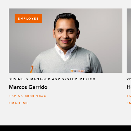
EMPLOYEE
BUSINESS MANAGER AGV SYSTEM MEXICO
V
Marcos Garrido
H
+52 55 8033 9864
+
EMAIL ME
E