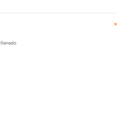
rg
do
o
llanado
Casos de
e
Estudio