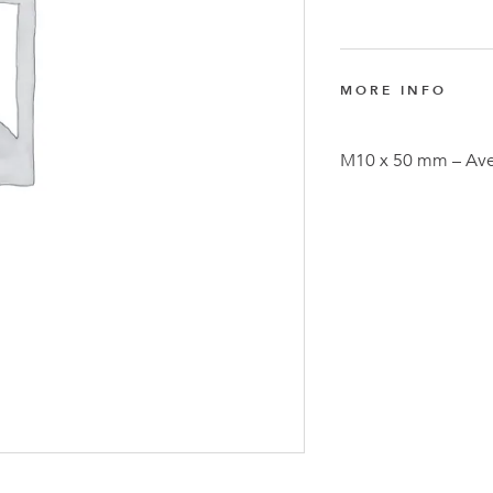
Anders
Fogelbe
Nombra
MORE INFO
Director
Ejecutiv
M10 x 50 mm – Ave
de
FlexQub