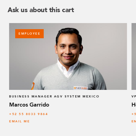
Ask us about this cart
EMPLOYEE
BUSINESS MANAGER AGV SYSTEM MEXICO
V
Marcos Garrido
H
+52 55 8033 9864
+
EMAIL ME
E