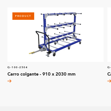
PRODUCT
Q-100-2504
Q
Carro colgante - 910 x 2030 mm
C