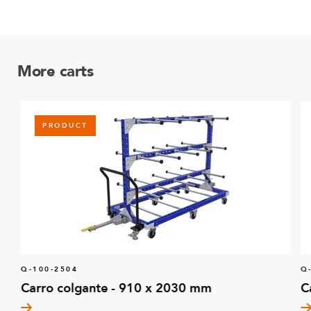
More carts
PRODUCT
Q-100-2504
Q
Carro colgante - 910 x 2030 mm
C