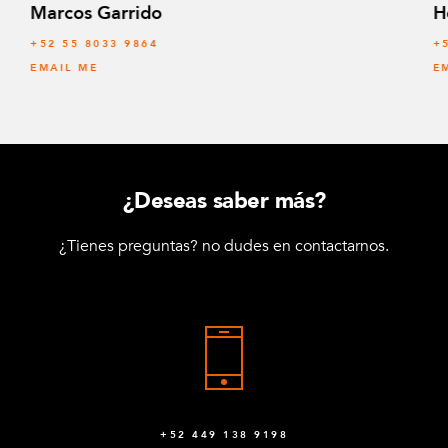
Marcos Garrido
H
+52 55 8033 9864
+
EMAIL ME
E
¿Deseas saber más?
¿Tienes preguntas? no dudes en contactarnos.
+52 449 138 9198