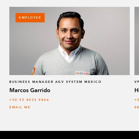
EMPLOYEE
BUSINESS MANAGER AGV SYSTEM MEXICO
V
Marcos Garrido
H
+52 55 8033 9864
+
EMAIL ME
E