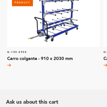
PRODUCT
Q-100-2504
Q
Carro colgante - 910 x 2030 mm
C
Ask us about this cart