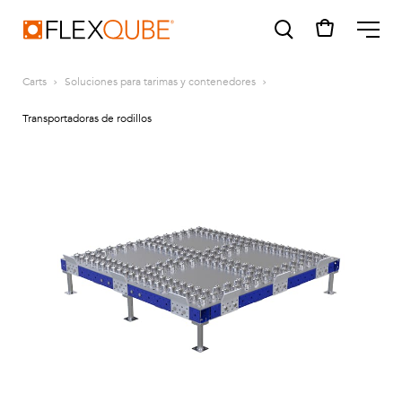
FlexQube
ME
Carts
Soluciones para tarimas y contenedores
Transportadoras de rodillos
SUGGESTIONS
Tugger cart
Find a sales person
How do I order?