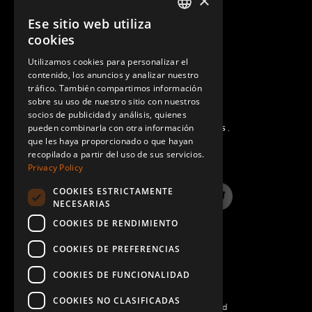
×
CONTACTO
Ese sitio web utiliza
ENGLISH
cookies
GERMAN
Utilizamos cookies para personalizar el
contenido, los anuncios y analizar nuestro
SPANISH
tráfico. También compartimos información
sobre su uso de nuestro sitio con nuestros
socios de publicidad y análisis, quienes
pueden combinarla con otra información
PREGUNTAS MÁS FRECUENTES.
que les haya proporcionado o que hayan
recopilado a partir del uso de sus servicios.
Privacy Policy
COOKIES ESTRICTAMENTE
LinkedIn
YouTube
Instagram
Twitter
NECESARIAS
COOKIES DE RENDIMIENTO
COOKIES DE PREFERENCIAS
COOKIES DE FUNCIONALIDAD
COOKIES NO CLASIFICADAS
©2022 FlexQube – All rights reserved