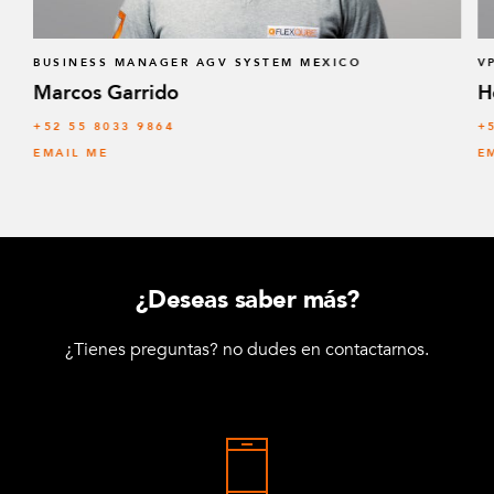
BUSINESS MANAGER AGV SYSTEM MEXICO
V
Marcos Garrido
H
+52 55 8033 9864
+
EMAIL ME
E
¿Deseas saber más?
¿Tienes preguntas? no dudes en contactarnos.