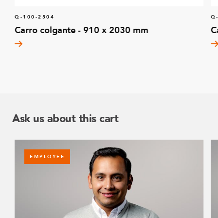
Q-100-2504
Q
Carro colgante - 910 x 2030 mm
C
Ask us about this cart
EMPLOYEE