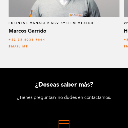
BUSINESS MANAGER AGV SYSTEM MEXICO
V
Marcos Garrido
H
+52 55 8033 9864
+
EMAIL ME
E
¿Deseas saber más?
¿Tienes preguntas? no dudes en contactarnos.