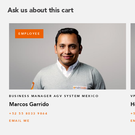
Ask us about this cart
EMPLOYEE
BUSINESS MANAGER AGV SYSTEM MEXICO
V
Marcos Garrido
H
+52 55 8033 9864
+
EMAIL ME
E