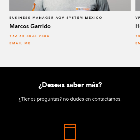
BUSINESS MANAGER AGV SYSTEM MEXICO
V
Marcos Garrido
H
+52 55 8033 9864
+
EMAIL ME
E
¿Deseas saber más?
¿Tienes preguntas? no dudes en contactarnos.