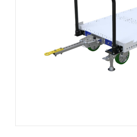
Soluciones para colgar
Parts
Soluciones Madre-Hija
Carros de kit y soluciones
especializadas