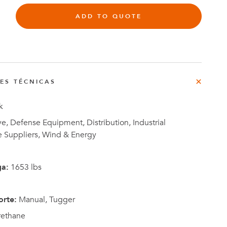
ADD TO QUOTE
rg
do
o
NES TÉCNICAS
Casos de
e
Estudio
k
, Defense Equipment, Distribution, Industrial
e Suppliers, Wind & Energy
ga:
1653 lbs
orte:
Manual, Tugger
rethane