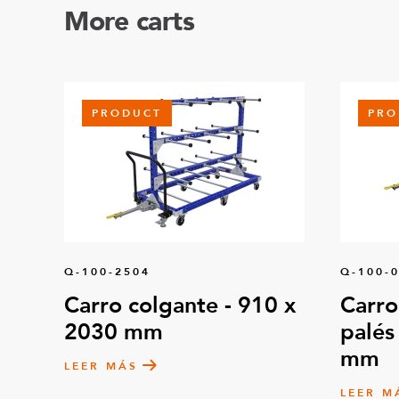
More carts
PRODUCT
PRO
Q-100-2504
Q-100-
Carro colgante - 910 x
Carro
2030 mm
palés
mm
LEER MÁS
LEER M