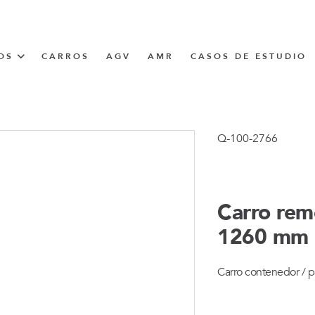
OS
CARROS
AGV
AMR
CASOS DE ESTUDIO
UNNER
Q-100-2766
CIÓN
Carro rem
1260 mm
Carro contenedor / p