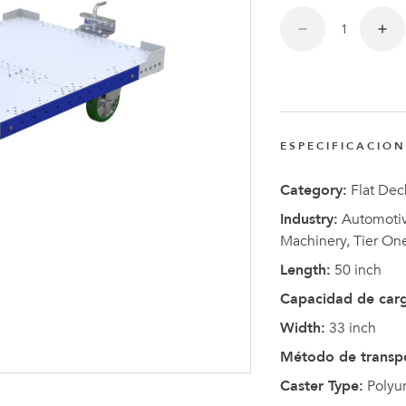
Anders
Fogelbe
Nombra
Director
Ejecutiv
ESPECIFICACIO
de
FlexQub
Category:
Flat Dec
Industry:
Automotive
Machinery, Tier On
Length:
50 inch
Capacidad de car
Width:
33 inch
Método de transp
Caster Type:
Polyu