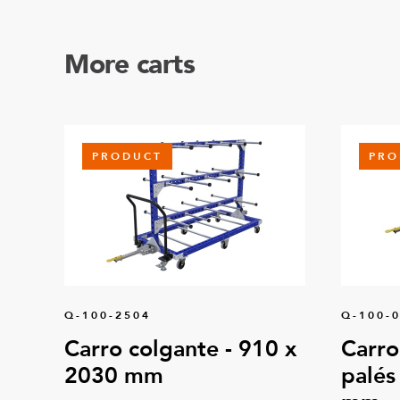
More carts
PRODUCT
PRO
Q-100-2504
Q-100-
Carro colgante - 910 x
Carro
2030 mm
palés