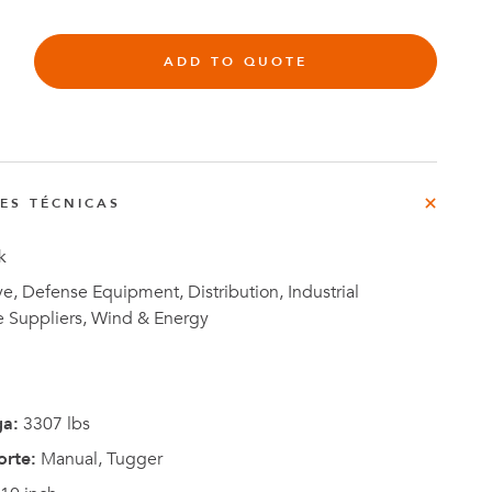
rg
ADD TO QUOTE
do
o
Casos de
NES TÉCNICAS
e
Estudio
k
, Defense Equipment, Distribution, Industrial
e Suppliers, Wind & Energy
ga:
3307 lbs
orte:
Manual, Tugger