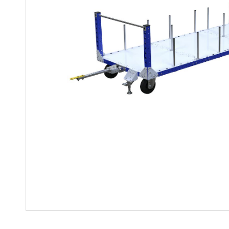
Soluciones para colgar
Parts
Soluciones Madre-Hija
Carros de kit y soluciones
especializadas