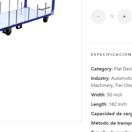
Anders
Fogelbe
Nombra
Director
Ejecutiv
de
ESPECIFICACIO
FlexQub
Category:
Flat Dec
Industry:
Automotive
Machinery, Tier On
Width:
50 inch
Length:
182 inch
Capacidad de car
Método de transp