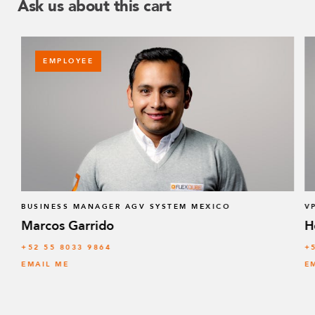
Ask us about this cart
Fijación de la rueda a la viga de 80 x 60 mm
5
Q-005-0265
Collarín de 163 mm - 30 x 2 mm
1
EMPLOYEE
Q-005-0298
Collarín de 184 mm - 25 x 2 mm
1
Q-005-0299
Barra de remolque con resorte
1
Q-005-0450
BUSINESS MANAGER AGV SYSTEM MEXICO
V
Conectores de tubo roscados por resorte
4
Marcos Garrido
H
Q-005-0469
+52 55 8033 9864
+
EMAIL ME
E
Collarín de 64 mm FlexBeam™
8
Q-005-1426