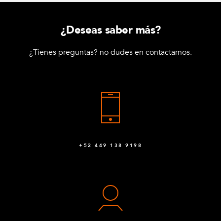
M10 x 80 mm Avellanado
1
Q-006-0019
¿Deseas saber más?
M6 x 20 K6S 10.9 de cabeza redonda (negra)
32
¿Tienes preguntas? no dudes en contactarnos.
Q-006-1018
M10 x 25 mm de cabeza hexagonal
7
Q-006-1041
Tuerca de bloqueo M10
16
Q-006-1042
+52 449 138 9198
Tuerca de bloqueo M6
32
Q-006-1050
Tuerca de bloqueo M8
16
Q-006-1181