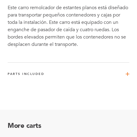
Este carro remolcador de estantes planos está diseñado
para transportar pequeños contenedores y cajas por
toda la instalación. Este carro está equipado con un
enganche de pasador de caída y cuatro ruedas. Los
bordes elevados permiten que los contenedores no se
desplacen durante el transporte.
PARTS INCLUDED
Tubo exterior (una placa) de 210 mm
4
Q-000-0071
FlexTube™ de 420 mm
4
Q-000-1270
More carts