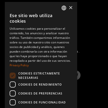
M8 x 16 mm Avellanado
16
×
CONTACTO
Q-006-1214
Ese sitio web utiliza
ENGLISH
M20 x 210 mm - cabeza hexagonal
1
cookies
GERMAN
Q-006-1364
Utilizamos cookies para personalizar el
contenido, los anuncios y analizar nuestro
SPANISH
tráfico. También compartimos información
M10 x 90 mm de cabeza extra baja
8
sobre su uso de nuestro sitio con nuestros
Q-006-1381
socios de publicidad y análisis, quienes
pueden combinarla con otra información
PREGUNTAS MÁS FRECUENTES.
Tornillo autoperforante M6 Torx H60x16
que les haya proporcionado o que hayan
32
recopilado a partir del uso de sus servicios.
Q-006-1384
Privacy Policy
COOKIES ESTRICTAMENTE
Tuerca de seguridad M20
1
LinkedIn
YouTube
Instagram
Twitter
NECESARIAS
Q-006-1405
COOKIES DE RENDIMIENTO
Cabeza Allen extra baja M10 x 25 mm
4
COOKIES DE PREFERENCIAS
Q-006-1410
COOKIES DE FUNCIONALIDAD