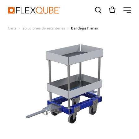
FlexQube
ME
Carts
Soluciones de estanterías
Bandejas Planas
SUGGESTIONS
Tugger cart
Find a sales person
How do I order?