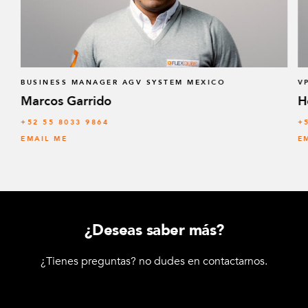
BUSINESS MANAGER AGV SYSTEM MEXICO
V
Marcos Garrido
H
+52 55 8033 9864
+
EMAIL ME
E
¿Deseas saber más?
¿Tienes preguntas? no dudes en contactarnos.