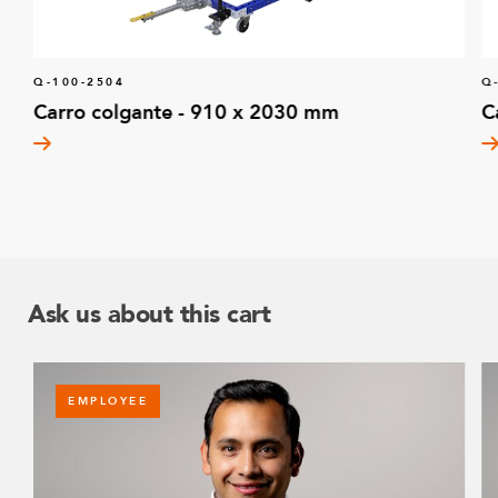
Q-100-2504
Q
Carro colgante - 910 x 2030 mm
C
Ask us about this cart
EMPLOYEE