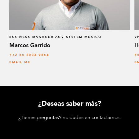
BUSINESS MANAGER AGV SYSTEM MEXICO
V
Marcos Garrido
H
+52 55 8033 9864
+
EMAIL ME
E
¿Deseas saber más?
¿Tienes preguntas? no dudes en contactarnos.