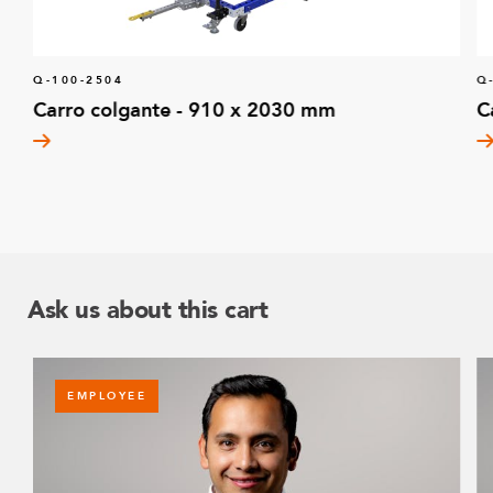
Q-100-2504
Q
Carro colgante - 910 x 2030 mm
C
Ask us about this cart
EMPLOYEE