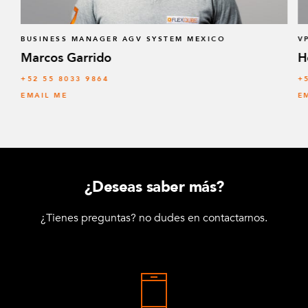
BUSINESS MANAGER AGV SYSTEM MEXICO
V
Marcos Garrido
H
+52 55 8033 9864
+
EMAIL ME
E
¿Deseas saber más?
¿Tienes preguntas? no dudes en contactarnos.