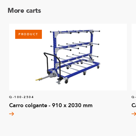
More carts
PRODUCT
Q-100-2504
Q
Carro colgante - 910 x 2030 mm
C