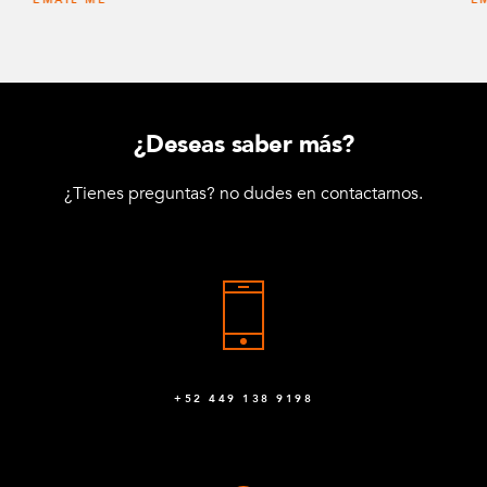
EMAIL ME
E
¿Deseas saber más?
¿Tienes preguntas? no dudes en contactarnos.
+52 449 138 9198