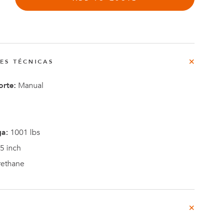
rg
do
NES TÉCNICAS
o
Casos de
orte:
Manual
e
Estudio
ga:
1001 lbs
5 inch
rethane