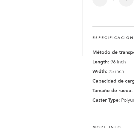
Anders
Fogelbe
Nombra
Director
ESPECIFICACIO
Ejecutiv
de
Método de transp
FlexQub
Length:
96 inch
Width:
25 inch
Capacidad de car
Tamaño de rueda:
Caster Type:
Polyu
MORE INFO