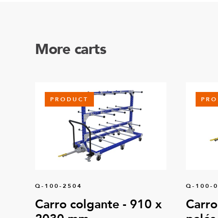
More carts
PRODUCT
PRO
Q-100-2504
Q-100-
Carro colgante - 910 x
Carro