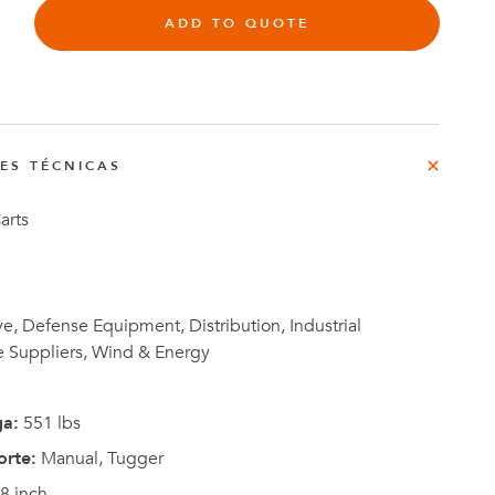
ADD TO QUOTE
rg
do
o
NES TÉCNICAS
Casos de
e
Estudio
arts
, Defense Equipment, Distribution, Industrial
e Suppliers, Wind & Energy
ga:
551 lbs
orte:
Manual, Tugger
8 inch