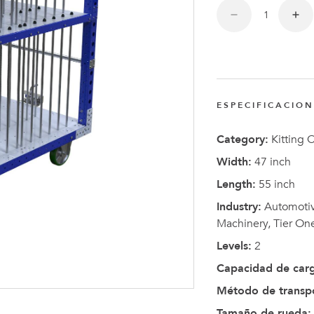
Anders
Fogelbe
Nombra
Director
Ejecutiv
ESPECIFICACIO
de
FlexQub
Category:
Kitting C
Width:
47 inch
Length:
55 inch
Industry:
Automotive
Machinery, Tier On
Levels:
2
Capacidad de car
Método de transp
Tamaño de rueda: