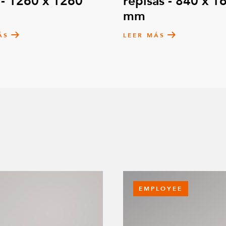
 - 1260 x 1260
repisas - 840 x 1
mm
ÁS
LEER MÁS
EMPLOYEE