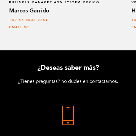
BUSINESS MANAGER AGV SYSTEM MEXICO
V
Marcos Garrido
H
+52 55 8033 9864
+
EMAIL ME
E
¿Deseas saber más?
¿Tienes preguntas? no dudes en contactarnos.