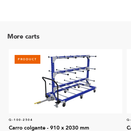
More carts
PRODUCT
Q-100-2504
Q
Carro colgante - 910 x 2030 mm
C