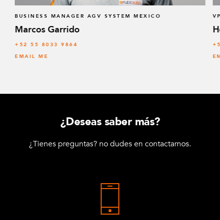
BUSINESS MANAGER AGV SYSTEM MEXICO
V
Marcos Garrido
H
+52 55 8033 9864
+
EMAIL ME
E
¿Deseas saber más?
¿Tienes preguntas? no dudes en contactarnos.