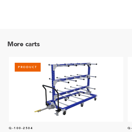
More carts
PRODUCT
Q-100-2504
Q