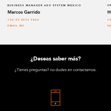
BUSINESS MANAGER AGV SYSTEM MEXICO
V
Marcos Garrido
H
+52 55 8033 9864
+
EMAIL ME
E
¿Deseas saber más?
¿Tienes preguntas? no dudes en contactarnos.