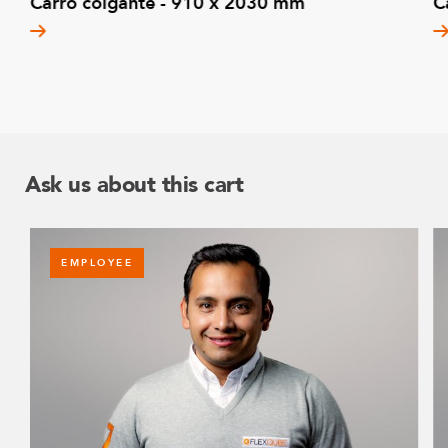
Carro colgante - 910 x 2030 mm
C
Ask us about this cart
EMPLOYEE