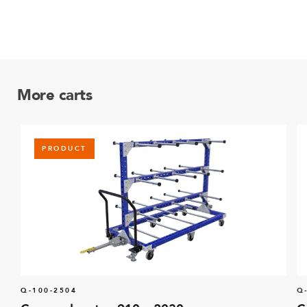
More carts
PRODUCT
Q-100-2504
Q