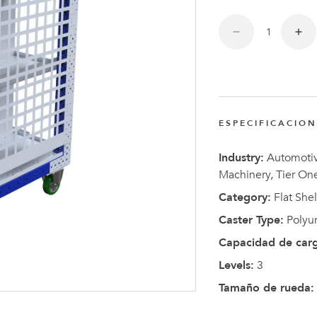
Anders
Fogelbe
Nombra
Director
Ejecutiv
de
ESPECIFICACIO
FlexQub
Industry:
Automotive
Machinery, Tier On
Category:
Flat Shel
Caster Type:
Polyu
Capacidad de car
Levels:
3
Tamaño de rueda: