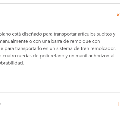
plano está diseñado para transportar artículos sueltos y
manualmente o con una barra de remolque con
 para transportarlo en un sistema de tren remolcador.
cuatro ruedas de poliuretano y un manillar horizontal
obrabilidad.
D
ano - 125 mm
4