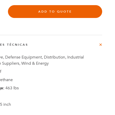
rg
ADD TO QUOTE
do
o
Casos de
NES TÉCNICAS
e
Estudio
, Defense Equipment, Distribution, Industrial
e Suppliers, Wind & Energy
f
rethane
ga:
463 lbs
5 inch