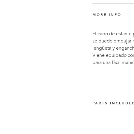
MORE INFO
El carro de estante 
se puede empujar 
lengüeta y enganche
Viene equipado con 
para una fácil mani
PARTS INCLUDE
Rueda de poliuret
Q-004-1222