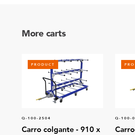
More carts
PRODUCT
PRO
Q-100-2504
Q-100-
Carro colgante - 910 x
Carro