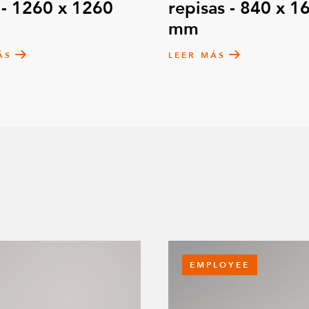
 - 1260 x 1260
repisas - 840 x 1
Barra de remolque
mm
Q-017-1005
ÁS
LEER MÁS
EMPLOYEE