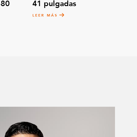
680
41 pulgadas
 de 1000 mm de grueso
1
LEER MÁS