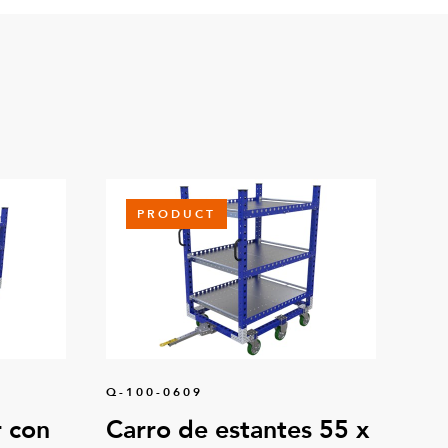
1
 mm
4
0 mm FE
2
PRODUCT
0 mm FE
2
70 mm
8
Q-100-0609
50
 con
Carro de estantes 55 x