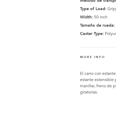
Método de transp
Type of Load:
Grip
Width:
50 inch
Tamaño de rueda:
Caster Type:
Polyu
MORE INFO
El carro con estant
estante extensible 
manillar, freno de p
giratorias.