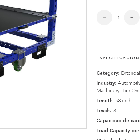
Anders
Fogelbe
Nombra
Director
Ejecutiv
de
ESPECIFICACIO
FlexQub
Category:
Extendab
Industry:
Automotive
Machinery, Tier On
Length:
58 inch
Levels:
3
Capacidad de car
Load Capacity per 