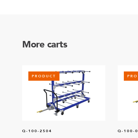
More carts
PRODUCT
PRO
Q-100-2504
Q-100-