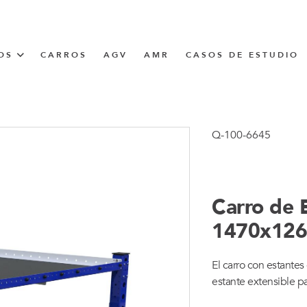
OS
CARROS
AGV
AMR
CASOS DE ESTUDIO
UNNER
Q-100-6645
CIÓN
Carro de 
1470x12
El carro con estante
estante extensible pa