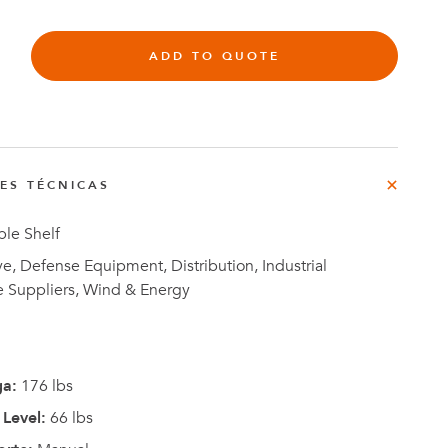
rg
ADD TO QUOTE
do
o
Casos de
NES TÉCNICAS
e
Estudio
le Shelf
, Defense Equipment, Distribution, Industrial
e Suppliers, Wind & Energy
ga:
176 lbs
Level:
66 lbs