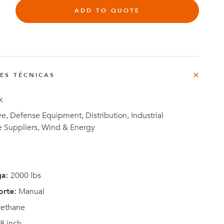
ADD TO QUOTE
rg
do
o
NES TÉCNICAS
Casos de
e
Estudio
k
, Defense Equipment, Distribution, Industrial
e Suppliers, Wind & Energy
ga:
2000 lbs
orte:
Manual
rethane
8 inch