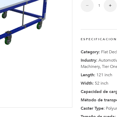
Anders
Fogelbe
Nombra
Director
Ejecutiv
ESPECIFICACIO
de
FlexQub
Category:
Flat Dec
Industry:
Automotive
Machinery, Tier On
Length:
121 inch
Width:
52 inch
Capacidad de car
Método de transp
Caster Type:
Polyu
Tamaño de rueda: