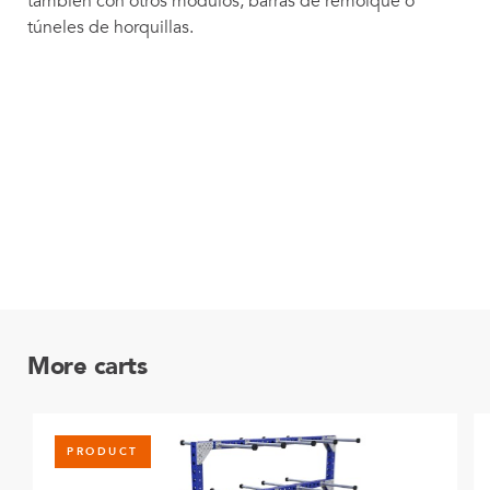
también con otros módulos, barras de remolque o
túneles de horquillas.
More carts
PRODUCT