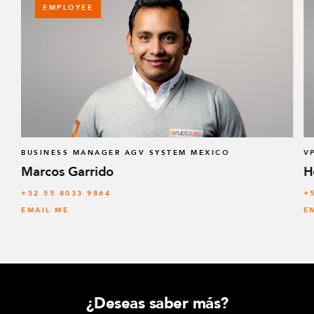
EMPLOYEE
BUSINESS MANAGER AGV SYSTEM MEXICO
V
Marcos Garrido
H
+52 55 8033 9864
+
EMAIL ME
E
¿Deseas saber más?