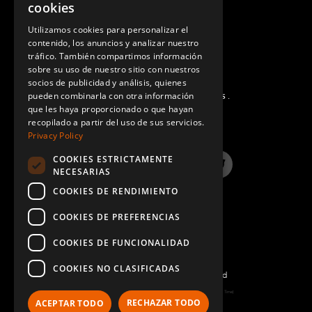
cookies
GERMAN
Utilizamos cookies para personalizar el
contenido, los anuncios y analizar nuestro
SPANISH
tráfico. También compartimos información
sobre su uso de nuestro sitio con nuestros
socios de publicidad y análisis, quienes
pueden combinarla con otra información
PREGUNTAS MÁS FRECUENTES.
que les haya proporcionado o que hayan
recopilado a partir del uso de sus servicios.
Privacy Policy
COOKIES ESTRICTAMENTE
LinkedIn
YouTube
Instagram
Twitter
NECESARIAS
COOKIES DE RENDIMIENTO
COOKIES DE PREFERENCIAS
COOKIES DE FUNCIONALIDAD
COOKIES NO CLASIFICADAS
©2022 FlexQube – All rights reserved
Page generated: Sat Aug 08 2026 15:48:33 GMT+0000 (Coordinated Universal Time)
RECHAZAR TODO
ACEPTAR TODO