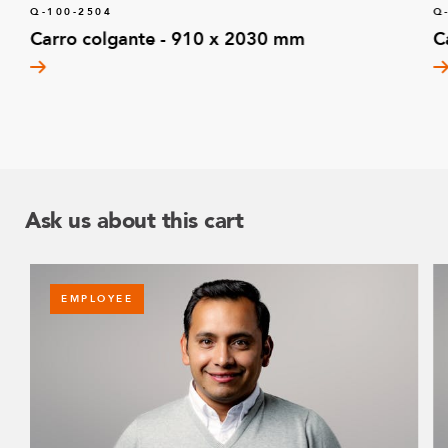
Q-100-2504
Q
Carro colgante - 910 x 2030 mm
C
Ask us about this cart
EMPLOYEE