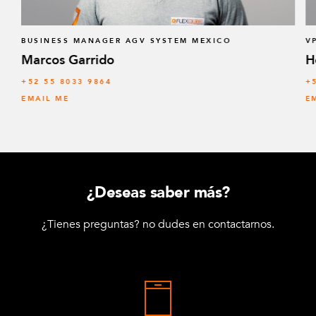
BUSINESS MANAGER AGV SYSTEM MEXICO
V
Marcos Garrido
H
+52 55 8033 9864
+
EMAIL ME
E
¿Deseas saber más?
¿Tienes preguntas? no dudes en contactarnos.