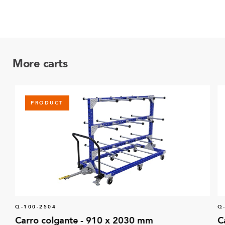
More carts
PRODUCT
Q-100-2504
Q
Carro colgante - 910 x 2030 mm
C