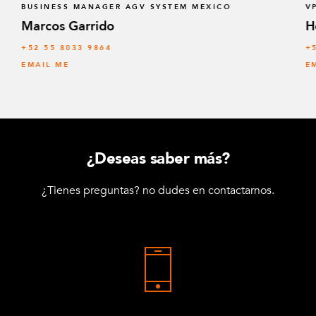
BUSINESS MANAGER AGV SYSTEM MEXICO
V
Marcos Garrido
H
+52 55 8033 9864
+
EMAIL ME
E
¿Deseas saber más?
¿Tienes preguntas? no dudes en contactarnos.