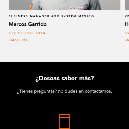
BUSINESS MANAGER AGV SYSTEM MEXICO
V
Marcos Garrido
H
+52 55 8033 9864
+
EMAIL ME
E
¿Deseas saber más?
¿Tienes preguntas? no dudes en contactarnos.