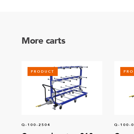
More carts
PRODUCT
PRO
Q-100-2504
Q-100-