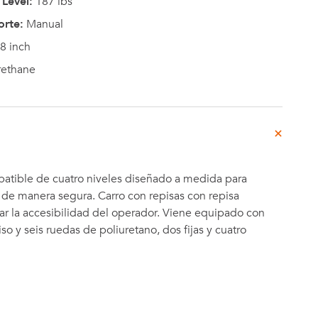
Level:
187 lbs
orte:
Manual
8 inch
rethane
batible de cuatro niveles diseñado a medida para
l de manera segura. Carro con repisas con repisa
ar la accesibilidad del operador. Viene equipado con
iso y seis ruedas de poliuretano, dos fijas y cuatro