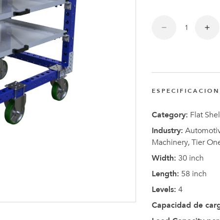
Anders
Fogelbe
Nombra
Director
Ejecutiv
de
ESPECIFICACIO
FlexQub
Category:
Flat Shel
Industry:
Automotive
Machinery, Tier On
Width:
30 inch
Length:
58 inch
Levels:
4
Capacidad de car