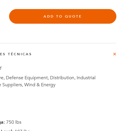
rg
ADD TO QUOTE
do
o
Casos de
NES TÉCNICAS
e
Estudio
f
, Defense Equipment, Distribution, Industrial
e Suppliers, Wind & Energy
ga:
750 lbs