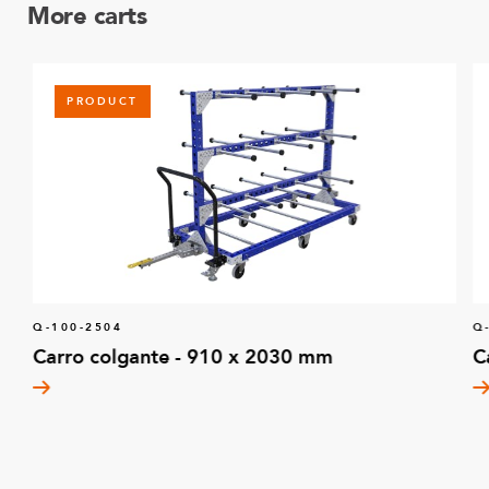
More carts
PRODUCT
Q-100-2504
Q
Carro colgante - 910 x 2030 mm
C