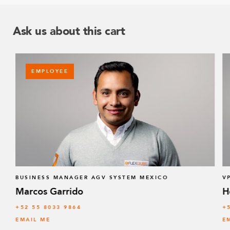
Ask us about this cart
EMPLOYEE
BUSINESS MANAGER AGV SYSTEM MEXICO
V
Marcos Garrido
H
+52 55 8033 9864
+
EMAIL ME
E