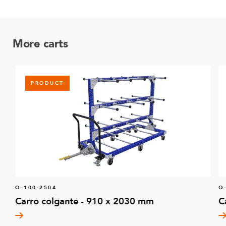
More carts
PRODUCT
Q-100-2504
Q
Carro colgante - 910 x 2030 mm
C