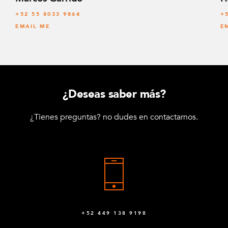
+52 55 8033 9864
+
EMAIL ME
E
¿Deseas saber más?
¿Tienes preguntas? no dudes en contactarnos.
+52 449 138 9198