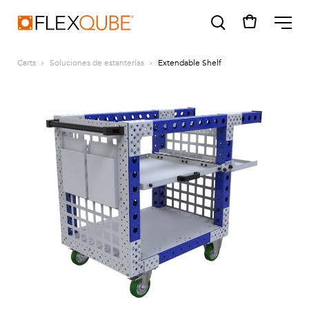
FlexQube
ME
Carts
Soluciones de estanterías
Extendable Shelf
SUGGESTIONS
Tugger cart
Find a sales person
How do I order?