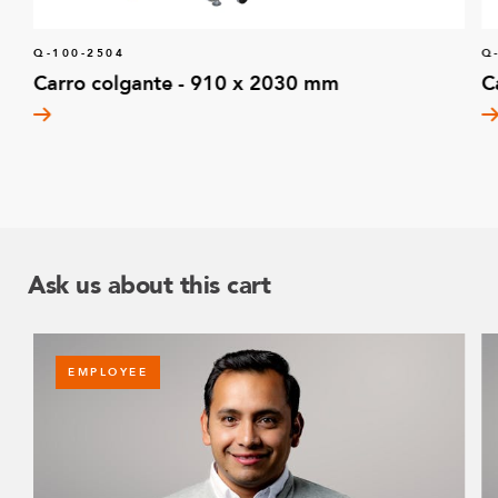
Q-100-2504
Q
Carro colgante - 910 x 2030 mm
C
Ask us about this cart
EMPLOYEE