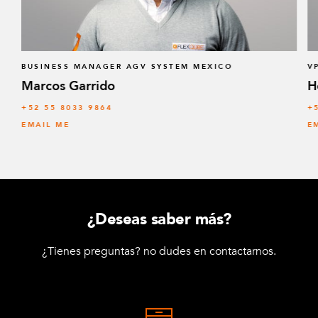
BUSINESS MANAGER AGV SYSTEM MEXICO
V
Marcos Garrido
H
+52 55 8033 9864
+
EMAIL ME
E
¿Deseas saber más?
¿Tienes preguntas? no dudes en contactarnos.